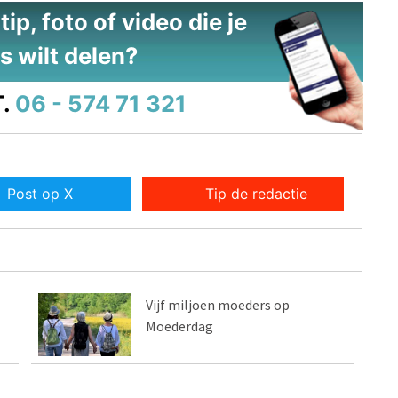
ip, foto of video die je
s wilt delen?
.
06 - 574 71 321
Post op X
Tip de redactie
Vijf miljoen moeders op
Moederdag