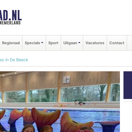
AD.NL
nnemerland
Regionaal
Specials
Sport
Uitgaan
Vacatures
Contact
es in De Beeck