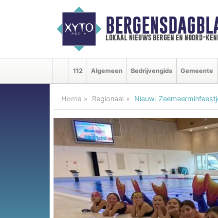
BERGENSDAGBL
lokaal nieuws bergen en noord-ke
112
Algemeen
Bedrijvengids
Gemeente
Home
Regionaal
Nieuw: Zeemeerminfeestj