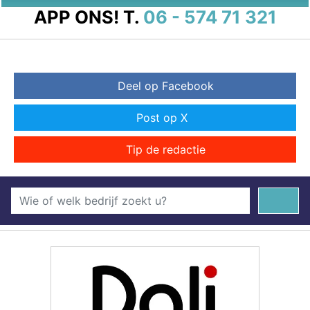
APP ONS!
T.
06 - 574 71 321
Deel op Facebook
Post op X
Tip de redactie