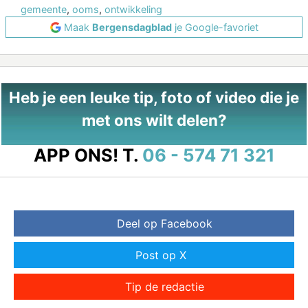
gemeente
,
ooms
,
ontwikkeling
Maak
Bergensdagblad
je Google-favoriet
Heb je een leuke tip, foto of video die je
met ons wilt delen?
APP ONS!
T.
06 - 574 71 321
Deel op Facebook
Post op X
Tip de redactie