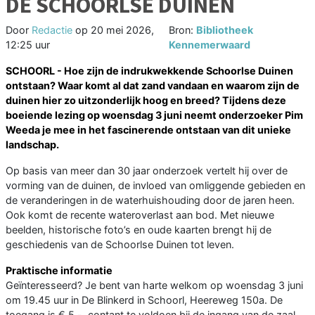
DE SCHOORLSE DUINEN
Door
Redactie
op
20 mei 2026,
Bron:
Bibliotheek
12:25 uur
Kennemerwaard
SCHOORL - Hoe zijn de indrukwekkende Schoorlse Duinen
ontstaan? Waar komt al dat zand vandaan en waarom zijn de
duinen hier zo uitzonderlijk hoog en breed? Tijdens deze
boeiende lezing op woensdag 3 juni neemt onderzoeker Pim
Weeda je mee in het fascinerende ontstaan van dit unieke
landschap.
Op basis van meer dan 30 jaar onderzoek vertelt hij over de
vorming van de duinen, de invloed van omliggende gebieden en
de veranderingen in de waterhuishouding door de jaren heen.
Ook komt de recente wateroverlast aan bod. Met nieuwe
beelden, historische foto’s en oude kaarten brengt hij de
geschiedenis van de Schoorlse Duinen tot leven.
Praktische informatie
Geïnteresseerd? Je bent van harte welkom op woensdag 3 juni
om 19.45 uur in De Blinkerd in Schoorl, Heereweg 150a. De
toegang is € 5,-, contant te voldoen bij de ingang van de zaal.