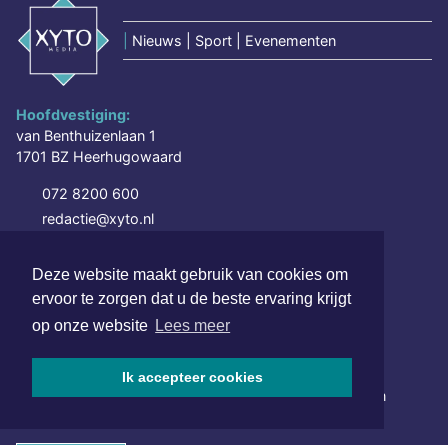
|
Nieuws | Sport | Evenementen
Hoofdvestiging:
van Benthuizenlaan 1
1701 BZ Heerhugowaard
072 8200 600
redactie@xyto.nl
www.xyto.nl
Deze website maakt gebruik van cookies om
SOCIAL MEDIA
ervoor te zorgen dat u de beste ervaring krijgt
op onze website
Lees meer
NIEUWSBRIEF AANMELDEN
Ik accepteer cookies
Schrijf je in voor onze nieuwsbrief en krijg wekelijks een
samenvatting van alle gebeurtenissen uit jouw regio.