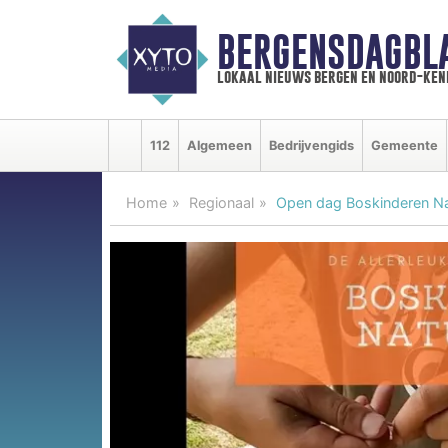
BERGENSDAGBL
lokaal nieuws bergen en noord-ke
112
Algemeen
Bedrijvengids
Gemeente
Home
Regionaal
Open dag Boskinderen Nat