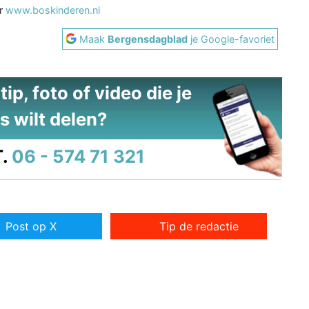
ar
www.boskinderen.nl
Maak
Bergensdagblad
je Google-favoriet
ip, foto of video die je
s wilt delen?
.
06 - 574 71 321
Post op X
Tip de redactie