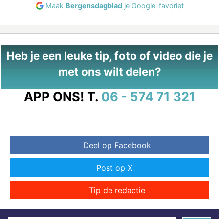
Maak
Bergensdagblad
je Google-favoriet
Heb je een leuke tip, foto of video die je
met ons wilt delen?
APP ONS!
T.
06 - 574 71 321
Deel op Facebook
Post op X
Tip de redactie