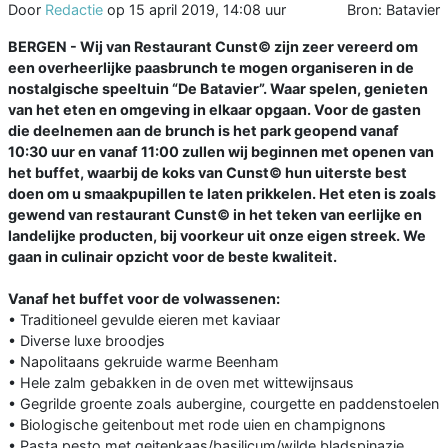
Door
Redactie
op
15 april 2019, 14:08 uur
Bron: Batavier
BERGEN - Wij van Restaurant Cunst© zijn zeer vereerd om
een overheerlijke paasbrunch te mogen organiseren in de
nostalgische speeltuin “De Batavier”. Waar spelen, genieten
van het eten en omgeving in elkaar opgaan. Voor de gasten
die deelnemen aan de brunch is het park geopend vanaf
10:30 uur en vanaf 11:00 zullen wij beginnen met openen van
het buffet, waarbij de koks van Cunst© hun uiterste best
doen om u smaakpupillen te laten prikkelen. Het eten is zoals
gewend van restaurant Cunst© in het teken van eerlijke en
landelijke producten, bij voorkeur uit onze eigen streek. We
gaan in culinair opzicht voor de beste kwaliteit.
Vanaf het buffet voor de volwassenen:
• Traditioneel gevulde eieren met kaviaar
• Diverse luxe broodjes
• Napolitaans gekruide warme Beenham
• Hele zalm gebakken in de oven met wittewijnsaus
• Gegrilde groente zoals aubergine, courgette en paddenstoelen
• Biologische geitenbout met rode uien en champignons
• Pasta pesto met geitenkaas/basilicum/wilde bladspinazie