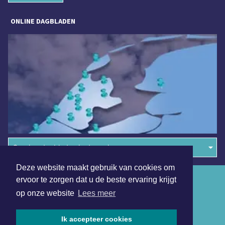
ONLINE DAGBLADEN
Overige dagbladen in de regio
Deze website maakt gebruik van cookies om
Algemene voorwaarden
ervoor te zorgen dat u de beste ervaring krijgt
op onze website
Lees meer
Disclaimer
Privacy Statement
Ik accepteer cookies