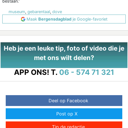
bestaan.'
museum
,
gebarentaal
,
dove
Maak
Bergensdagblad
je Google-favoriet
Heb je een leuke tip, foto of video die je
met ons wilt delen?
APP ONS!
T.
06 - 574 71 321
Deel op Facebook
Post op X
Tip de redactie