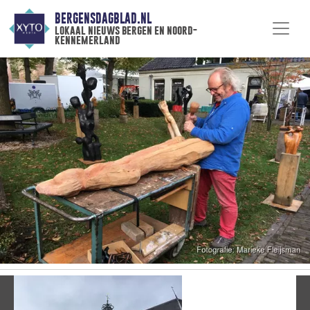
BERGENSDAGBLAD.NL
lokaal nieuws bergen en noord-
kennemerland