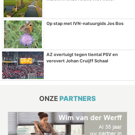
Op stap met IVN-natuurgids Jos Bos
AZ overtuigt tegen tiental PSV en
verovert Johan Cruijff Schaal
ONZE
PARTNERS