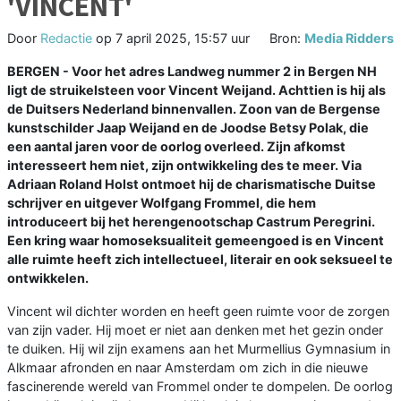
'VINCENT'
Door
Redactie
op
7 april 2025, 15:57 uur
Bron:
Media Ridders
BERGEN - Voor het adres Landweg nummer 2 in Bergen NH
ligt de struikelsteen voor Vincent Weijand. Achttien is hij als
de Duitsers Nederland binnenvallen. Zoon van de Bergense
kunstschilder Jaap Weijand en de Joodse Betsy Polak, die
een aantal jaren voor de oorlog overleed. Zijn afkomst
interesseert hem niet, zijn ontwikkeling des te meer. Via
Adriaan Roland Holst ontmoet hij de charismatische Duitse
schrijver en uitgever Wolfgang Frommel, die hem
introduceert bij het herengenootschap Castrum Peregrini.
Een kring waar homoseksualiteit gemeengoed is en Vincent
alle ruimte heeft zich intellectueel, literair en ook seksueel te
ontwikkelen.
Vincent wil dichter worden en heeft geen ruimte voor de zorgen
van zijn vader. Hij moet er niet aan denken met het gezin onder
te duiken. Hij wil zijn examens aan het Murmellius Gymnasium in
Alkmaar afronden en naar Amsterdam om zich in die nieuwe
fascinerende wereld van Frommel onder te dompelen. De oorlog