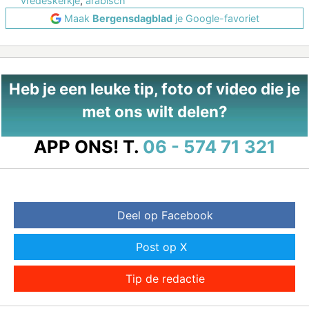
vredeskerkje
,
arabisch
Maak
Bergensdagblad
je Google-favoriet
Heb je een leuke tip, foto of video die je
met ons wilt delen?
APP ONS!
T.
06 - 574 71 321
Deel op Facebook
Post op X
Tip de redactie