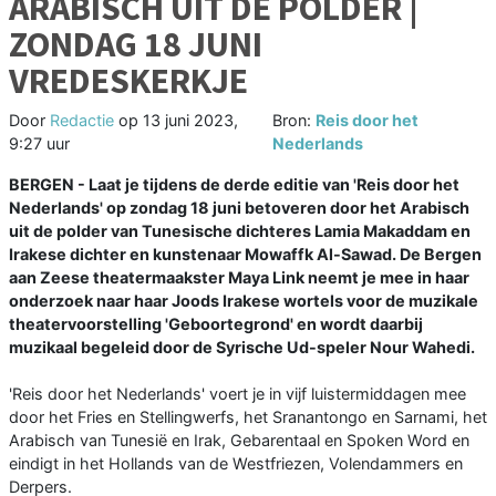
ARABISCH UIT DE POLDER |
ZONDAG 18 JUNI
VREDESKERKJE
Door
Redactie
op
13 juni 2023,
Bron:
Reis door het
9:27 uur
Nederlands
BERGEN - Laat je tijdens de derde editie van 'Reis door het
Nederlands' op zondag 18 juni betoveren door het Arabisch
uit de polder van Tunesische dichteres Lamia Makaddam en
Irakese dichter en kunstenaar Mowaffk Al-Sawad. De Bergen
aan Zeese theatermaakster Maya Link neemt je mee in haar
onderzoek naar haar Joods Irakese wortels voor de muzikale
theatervoorstelling 'Geboortegrond' en wordt daarbij
muzikaal begeleid door de Syrische Ud-speler Nour Wahedi.
'Reis door het Nederlands' voert je in vijf luistermiddagen mee
door het Fries en Stellingwerfs, het Sranantongo en Sarnami, het
Arabisch van Tunesië en Irak, Gebarentaal en Spoken Word en
eindigt in het Hollands van de Westfriezen, Volendammers en
Derpers.