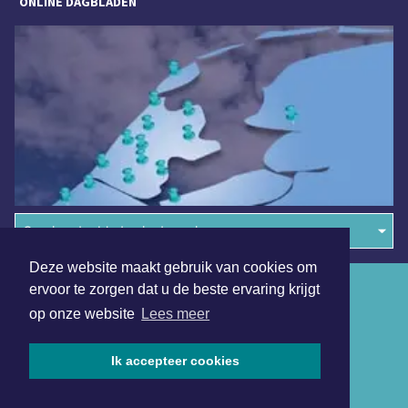
ONLINE DAGBLADEN
Overige dagbladen in de regio
Deze website maakt gebruik van cookies om
Algemene voorwaarden
ervoor te zorgen dat u de beste ervaring krijgt
op onze website
Lees meer
Disclaimer
Privacy Statement
Ik accepteer cookies
Copyright (c) 2026 | Bergensdagblad.nl - Alle rechten
voorbehouden