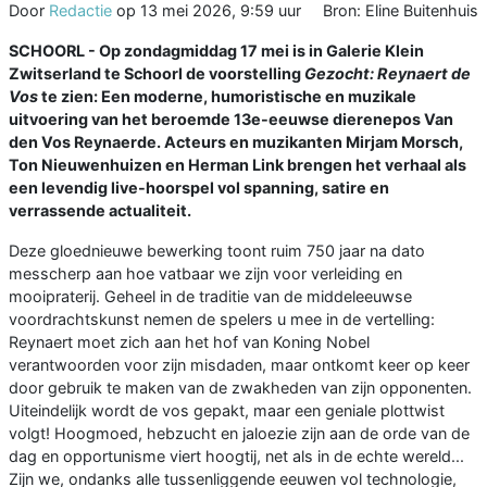
Door
Redactie
op
13 mei 2026, 9:59 uur
Bron: Eline Buitenhuis
SCHOORL - Op zondagmiddag 17 mei is in Galerie Klein
Zwitserland te Schoorl de voorstelling
Gezocht: Reynaert de
Vos
te zien: Een moderne, humoristische en muzikale
uitvoering van het beroemde 13e-eeuwse dierenepos Van
den Vos Reynaerde. Acteurs en muzikanten Mirjam Morsch,
Ton Nieuwenhuizen en Herman Link brengen het verhaal als
een levendig live-hoorspel vol spanning, satire en
verrassende actualiteit.
Deze gloednieuwe bewerking toont ruim 750 jaar na dato
messcherp aan hoe vatbaar we zijn voor verleiding en
mooipraterij. Geheel in de traditie van de middeleeuwse
voordrachtskunst nemen de spelers u mee in de vertelling:
Reynaert moet zich aan het hof van Koning Nobel
verantwoorden voor zijn misdaden, maar ontkomt keer op keer
door gebruik te maken van de zwakheden van zijn opponenten.
Uiteindelijk wordt de vos gepakt, maar een geniale plottwist
volgt! Hoogmoed, hebzucht en jaloezie zijn aan de orde van de
dag en opportunisme viert hoogtij, net als in de echte wereld...
Zijn we, ondanks alle tussenliggende eeuwen vol technologie,