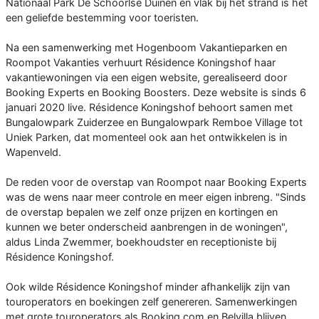
Nationaal Park De Schoorlse Duinen en vlak bij het strand is het
een geliefde bestemming voor toeristen.
Na een samenwerking met Hogenboom Vakantieparken en
Roompot Vakanties verhuurt Résidence Koningshof haar
vakantiewoningen via een eigen website, gerealiseerd door
Booking Experts en Booking Boosters. Deze website is sinds 6
januari 2020 live. Résidence Koningshof behoort samen met
Bungalowpark Zuiderzee en Bungalowpark Remboe Village tot
Uniek Parken, dat momenteel ook aan het ontwikkelen is in
Wapenveld.
De reden voor de overstap van Roompot naar Booking Experts
was de wens naar meer controle en meer eigen inbreng. "Sinds
de overstap bepalen we zelf onze prijzen en kortingen en
kunnen we beter onderscheid aanbrengen in de woningen",
aldus Linda Zwemmer, boekhoudster en receptioniste bij
Résidence Koningshof.
Ook wilde Résidence Koningshof minder afhankelijk zijn van
touroperators en boekingen zelf genereren. Samenwerkingen
met grote touroperators als Booking.com en Belvilla blijven