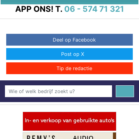
APP ONS!
T.
06 - 574 71 321
Deel op Facebook
Post op X
Tip de redactie