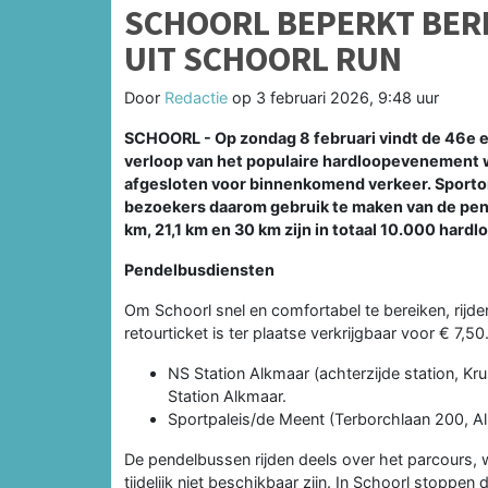
SCHOORL BEPERKT BERE
UIT SCHOORL RUN
Door
Redactie
op
3 februari 2026, 9:48 uur
SCHOORL - Op zondag 8 februari vindt de 46e edi
verloop van het populaire hardloopevenement w
afgesloten voor binnenkomend verkeer. Sporto
bezoekers daarom gebruik te maken van de pen
km, 21,1 km en 30 km zijn in totaal 10.000 hard
Pendelbusdiensten
Om Schoorl snel en comfortabel te bereiken, rijd
retourticket is ter plaatse verkrijgbaar voor € 7,5
NS Station Alkmaar (achterzijde station, K
Station Alkmaar.
Sportpaleis/de Meent (Terborchlaan 200, Alk
De pendelbussen rijden deels over het parcours, w
tijdelijk niet beschikbaar zijn. In Schoorl stoppe