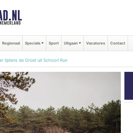
AD.NL
nnemerland
Regionaal
Specials
Sport
Uitgaan
Vacatures
Contact
r tijdens de Groet uit Schoorl Run