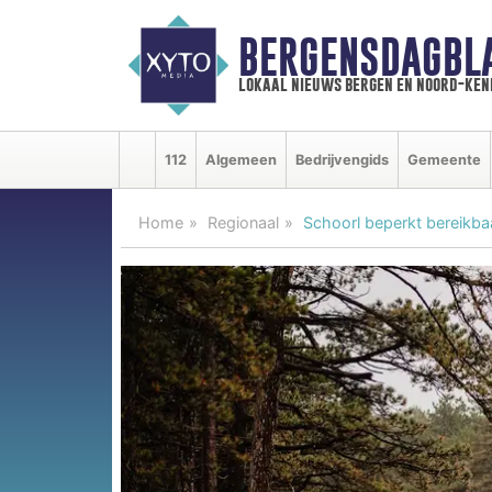
BERGENSDAGBL
lokaal nieuws bergen en noord-ke
112
Algemeen
Bedrijvengids
Gemeente
Home
Regionaal
Schoorl beperkt bereikbaa