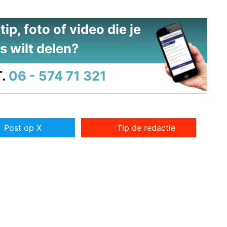
ip, foto of video die je
s wilt delen?
.
06 - 574 71 321
Post op X
Tip de redactie