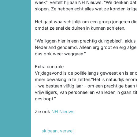
week", vertelt hij aan NH Nieuws. "We denken dat 
slopen. Ze hebben echt alles wat ze konden krijge
Het gaat waarschijnlijk om een groep jongeren die 
omdat ze snel de duinen in kunnen schieten.
"We liggen hier in een prachtig duingebied", aldu
Nederland genoemd. Alleen erg groot en erg afgel
dus ook weer weggaan."
Extra controle
Vrijdagavond is de politie langs geweest en is e
meer bewaking in te zetten."Het is natuurlijk enor
- we bestaan vijftig jaar - om een prachtige baan
vrijwilligers, van personeel en van leden in gaan
gesloopt."
Zie ook
NH Nieuws
skibaan
,
verweij