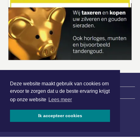
Deze website maakt gebruik van cookies om
ervoor te zorgen dat u de beste ervaring krijgt
|
Nieuws | Sport | Evenementen
op onze website
Lees meer
Ik accepteer cookies
Hoofdvestiging:
van Benthuizenlaan 1
1701 BZ Heerhugowaard