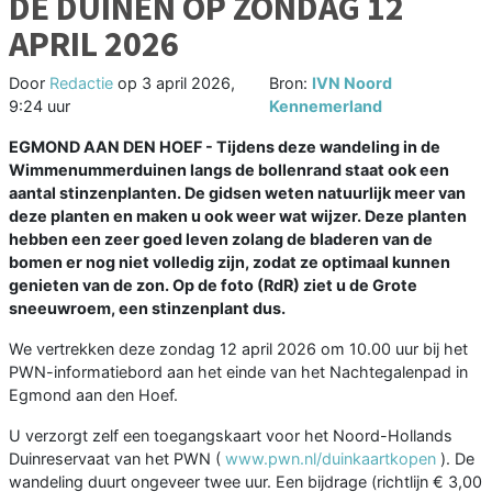
DE DUINEN OP ZONDAG 12
APRIL 2026
Door
Redactie
op
3 april 2026,
Bron:
IVN Noord
9:24 uur
Kennemerland
EGMOND AAN DEN HOEF - Tijdens deze wandeling in de
Wimmenummerduinen langs de bollenrand staat ook een
aantal stinzenplanten. De gidsen weten natuurlijk meer van
deze planten en maken u ook weer wat wijzer. Deze planten
hebben een zeer goed leven zolang de bladeren van de
bomen er nog niet volledig zijn, zodat ze optimaal kunnen
genieten van de zon. Op de foto (RdR) ziet u de Grote
sneeuwroem, een stinzenplant dus.
We vertrekken deze zondag 12 april 2026 om 10.00 uur bij het
PWN-informatiebord aan het einde van het Nachtegalenpad in
Egmond aan den Hoef.
U verzorgt zelf een toegangskaart voor het Noord-Hollands
Duinreservaat van het PWN (
www.pwn.nl/duinkaartkopen
). De
wandeling duurt ongeveer twee uur. Een bijdrage (richtlijn € 3,00