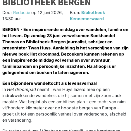
BIBLIOTHEEK BERGEN
Door
Redactie
op
12 juni 2026,
Bron:
Bibliotheek
13:30 uur
Kennemerwaard
BERGEN - Een inspirerende middag over wandelen, familie en
het leven. Op zondag 28 juni verwelkomen Boekhandel
Thomas en Bibliotheek Bergen journalist, schrijver en
presentator Twan Huys. Aanleiding is het verschijnen van zijn
nieuwe boek Het droompad. Bezoekers kunnen rekenen op
een inspirerende middag vol verhalen over avontuur,
familiebanden en persoonlijke inzichten. Na afloop is er
gelegenheid om boeken te laten signeren.
Een bijzondere wandeltocht als levensverhaal
In
Het droompad
neemt Twan Huys lezers mee op een
indrukwekkende wandelreis die hij samen met zijn zoon Jack
maakte. Wat begint als een ambitieus plan – een tocht van ruim
vijfhonderd kilometer over de hoogste bergen van Europa –
groeit uit tot een persoonlijk verhaal over vaderschap, afscheid
en verandering.
De route voert van München naar Venetië, langs bergtoppen,