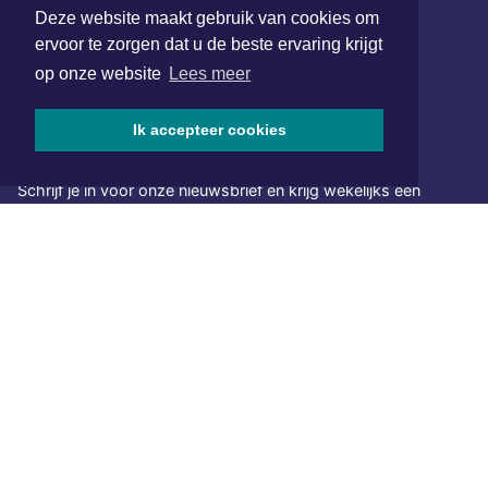
Deze website maakt gebruik van cookies om
www.xyto.nl
ervoor te zorgen dat u de beste ervaring krijgt
SOCIAL MEDIA
op onze website
Lees meer
Ik accepteer cookies
NIEUWSBRIEF AANMELDEN
Schrijf je in voor onze nieuwsbrief en krijg wekelijks een
samenvatting van alle gebeurtenissen uit jouw regio.
Aanmelden
ONLINE DAGBLADEN