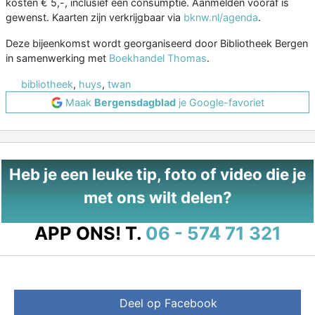
kosten € 5,-, inclusief een consumptie. Aanmelden vooraf is
gewenst. Kaarten zijn verkrijgbaar via
bknw.nl/agenda
.
Deze bijeenkomst wordt georganiseerd door Bibliotheek Bergen
in samenwerking met
Boekhandel Thomas
.
bibliotheek
,
huys
,
twan
Maak
Bergensdagblad
je Google-favoriet
Heb je een leuke tip, foto of video die je
met ons wilt delen?
APP ONS!
T.
06 - 574 71 321
Deel op Facebook