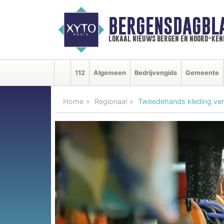
BERGENSDAGBL
lokaal nieuws bergen en noord-ke
112
Algemeen
Bedrijvengids
Gemeente
Home
Regionaal
Tweedehands kleding ver