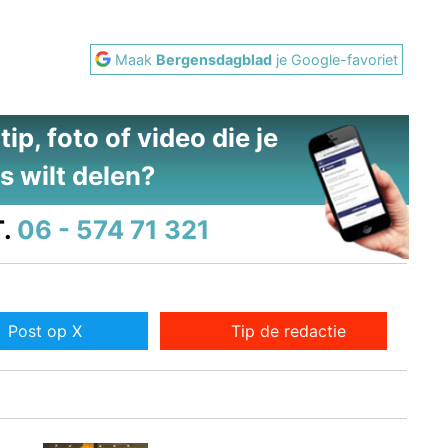
Maak
Bergensdagblad
je Google-favoriet
ip, foto of video die je
s wilt delen?
.
06 - 574 71 321
Post op X
Tip de redactie