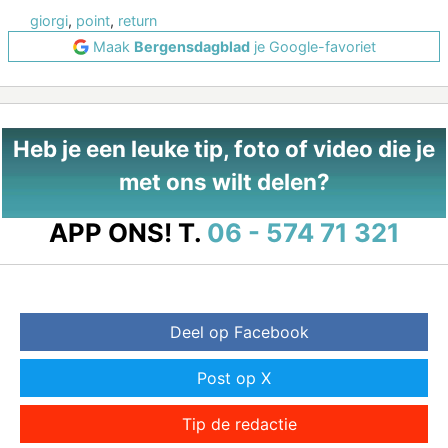
giorgi
,
point
,
return
Maak
Bergensdagblad
je Google-favoriet
Heb je een leuke tip, foto of video die je
met ons wilt delen?
APP ONS!
T.
06 - 574 71 321
Deel op Facebook
Post op X
Tip de redactie