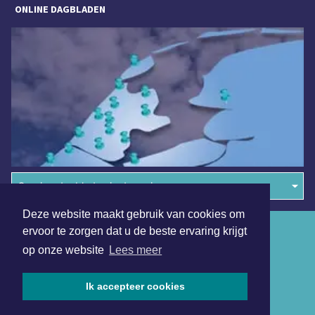
ONLINE DAGBLADEN
Overige dagbladen in de regio
Deze website maakt gebruik van cookies om
Algemene voorwaarden
ervoor te zorgen dat u de beste ervaring krijgt
op onze website
Lees meer
Disclaimer
Privacy Statement
Ik accepteer cookies
Copyright (c) 2026 | Bergensdagblad.nl - Alle rechten