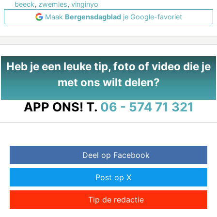
beeck
,
zwemles
,
vinginyo
Maak
Bergensdagblad
je Google-favoriet
Heb je een leuke tip, foto of video die je
met ons wilt delen?
APP ONS!
T.
06 - 574 71 321
Deel op Facebook
Post op X
Tip de redactie