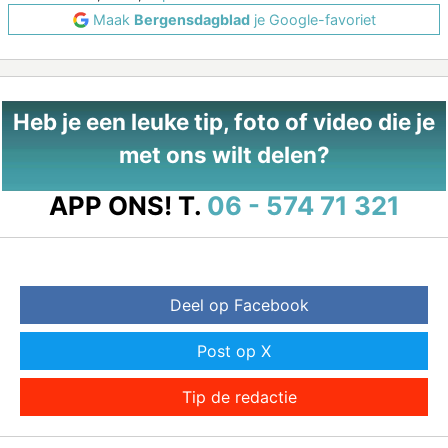
Maak
Bergensdagblad
je Google-favoriet
Heb je een leuke tip, foto of video die je
met ons wilt delen?
APP ONS!
T.
06 - 574 71 321
Deel op Facebook
Post op X
Tip de redactie