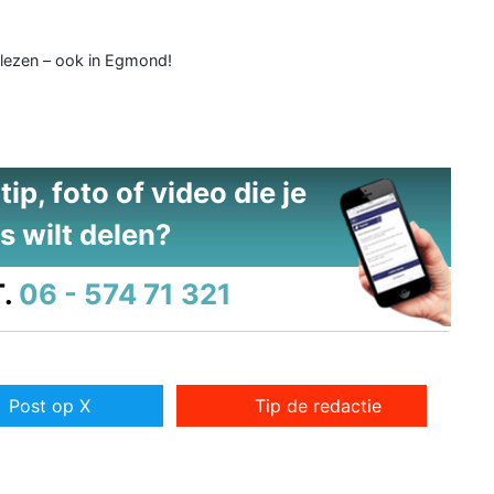
 lezen – ook in Egmond!
ip, foto of video die je
s wilt delen?
.
06 - 574 71 321
Post op X
Tip de redactie