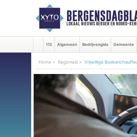
BERGENSDAGBL
lokaal nieuws bergen en noord-ke
112
Algemeen
Bedrijvengids
Gemeente
Home
Regionaal
Vrijwillige Boekenchauff