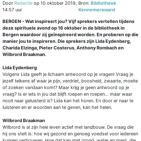
Door
Redactie
op
10 oktober 2019,
Bron:
Bibliotheek
14:57 uur
Kennemerwaard
BERGEN - Wat inspireert jou? Vijf sprekers vertellen tijdens
deze spirituele avond op 16 oktober in de bibliotheek in
Bergen waardoor zij geïnspireerd worden. En proberen op die
manier jou te inspireren. Die sprekers zijn Lida Eydenberg,
Charida Elzinga, Pieter Costerus, Anthony Rombach en
Wilbrord Braakman.
Lida Eydenberg
Volgens Lida geeft je lichaam antwoord op je vragen! Vraag je
jezelf telkens af waar je pijn, verdriet, boosheid, zwaarte, moeite
of zoeken vandaan komt? Maar krijg je geen antwoord op je
vraag? Is er iets in jou dat blijft roepen en roepen... maar waar
nooit naar geluisterd is? Lida kan het horen. En door er naar te
luisteren en er woorden aan te geven, kan het helen.
Wilbrord Braakman
Wilbrord is al zijn hele leven actief met landbouw. De vraag die
hij ons stelt is: hoe wij gezond en genoeg voedsel voor iedereen
kunnen verbouwen. Hoe dat kan met grond, water en mest, die