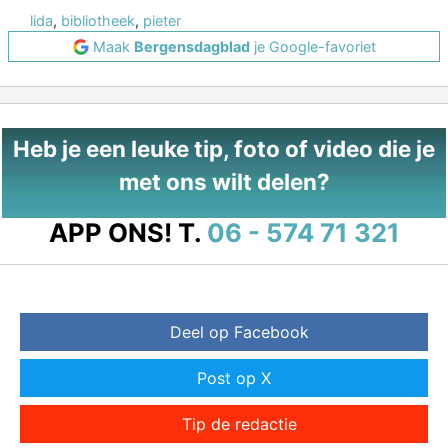
lida
,
bibliotheek
,
pieter
Maak
Bergensdagblad
je Google-favoriet
Heb je een leuke tip, foto of video die je
met ons wilt delen?
APP ONS!
T.
06 - 574 71 321
Deel op Facebook
Post op X
Tip de redactie