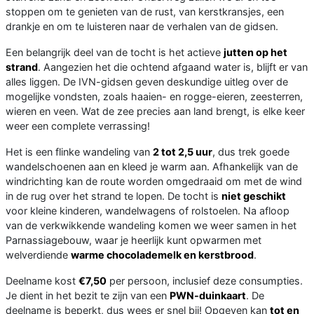
stoppen om te genieten van de rust, van kerstkransjes, een
drankje en om te luisteren naar de verhalen van de gidsen.
Een belangrijk deel van de tocht is het actieve
jutten op het
strand
. Aangezien het die ochtend afgaand water is, blijft er van
alles liggen. De IVN-gidsen geven deskundige uitleg over de
mogelijke vondsten, zoals haaien- en rogge-eieren, zeesterren,
wieren en veen. Wat de zee precies aan land brengt, is elke keer
weer een complete verrassing!
Het is een flinke wandeling van
2 tot 2,5 uur
, dus trek goede
wandelschoenen aan en kleed je warm aan. Afhankelijk van de
windrichting kan de route worden omgedraaid om met de wind
in de rug over het strand te lopen. De tocht is
niet geschikt
voor kleine kinderen, wandelwagens of rolstoelen. Na afloop
van de verkwikkende wandeling komen we weer samen in het
Parnassiagebouw, waar je heerlijk kunt opwarmen met
welverdiende
warme chocolademelk en kerstbrood
.
Deelname kost
€7,50
per persoon, inclusief deze consumpties.
Je dient in het bezit te zijn van een
PWN-duinkaart
. De
deelname is beperkt, dus wees er snel bij! Opgeven kan
tot en