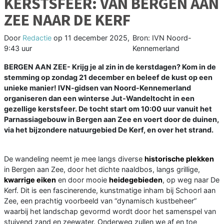
KERSTSFEER: VAN BERGEN AAN
ZEE NAAR DE KERF
Door
Redactie
op
11 december 2025,
Bron: IVN Noord-
9:43 uur
Kennemerland
BERGEN AAN ZEE- Krijg je al zin in de kerstdagen? Kom in de
stemming op zondag 21 december en beleef de kust op een
unieke manier! IVN-gidsen van Noord-Kennemerland
organiseren dan een winterse Jut-Wandeltocht in een
gezellige kerstsfeer. De tocht start om 10:00 uur vanuit het
Parnassiagebouw in Bergen aan Zee en voert door de duinen,
via het bijzondere natuurgebied De Kerf, en over het strand.
De wandeling neemt je mee langs diverse
historische plekken
in Bergen aan Zee, door het dichte naaldbos, langs grillige,
kwarrige eiken
en door mooie
heidegebieden
, op weg naar De
Kerf. Dit is een fascinerende, kunstmatige inham bij Schoorl aan
Zee, een prachtig voorbeeld van “dynamisch kustbeheer”
waarbij het landschap gevormd wordt door het samenspel van
stuivend zand en zeewater. Onderweg zullen we af en toe