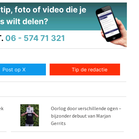
ip, foto of video die je
s wilt delen?
.
06 - 574 71 321
Post op X
Tip de redactie
ek
Oorlog door verschillende ogen –
bijzonder debuut van Marjan
Gerrits