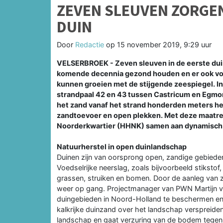
ZEVEN SLEUVEN ZORGEN
DUIN
Door
Redactie
op
15 november 2019, 9:29 uur
VELSERBROEK - Zeven sleuven in de eerste dui
komende decennia gezond houden en er ook voo
kunnen groeien met de stijgende zeespiegel. I
strandpaal 42 en 43 tussen Castricum en Egmo
het zand vanaf het strand honderden meters he
zandtoevoer en open plekken. Met deze maat
Noorderkwartier (HHNK) samen aan dynamisch
Natuurherstel in open duinlandschap
Duinen zijn van oorsprong open, zandige gebiede
Voedselrijke neerslag, zoals bijvoorbeeld stikstof,
grassen, struiken en bomen. Door de aanleg van z
weer op gang. Projectmanager van PWN Martijn van
duingebieden in Noord-Holland te beschermen en 
kalkrijke duinzand over het landschap verspreide
landschap en gaat verzuring van de bodem tegen'