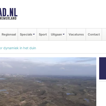
AD.NL
nnemerland
Regionaal
Specials
Sport
Uitgaan
Vacatures
Contact
r dynamiek in het duin