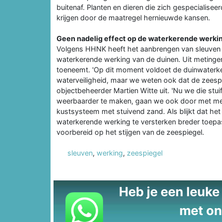
buitenaf. Planten en dieren die zich gespecialise
krijgen door de maatregel hernieuwde kansen.
Geen nadelig effect op de waterkerende werki
Volgens HHNK heeft het aanbrengen van sleuven i
waterkerende werking van de duinen. Uit metingen
toeneemt. 'Op dit moment voldoet de duinwaterke
waterveiligheid, maar we weten ook dat de zeespie
objectbeheerder Martien Witte uit. 'Nu we die stu
weerbaarder te maken, gaan we ook door met mete
kustsysteem met stuivend zand. Als blijkt dat he
waterkerende werking te versterken breder toepa
voorbereid op het stijgen van de zeespiegel.
sleuven
,
werking
,
zeespiegel
Heb je een leuke t
met on