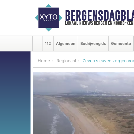
BERGENSDAGBL
lokaal nieuws bergen en noord-ke
112
Algemeen
Bedrijvengids
Gemeente
Home
Regionaal
Zeven sleuven zorgen voo