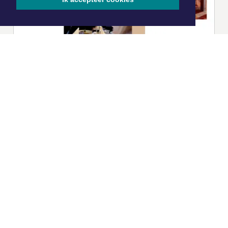
|
Nieuws | Sport | Evenementen
Hoofdvestiging:
van Benthuizenlaan 1
1701 BZ Heerhugowaard
072 8200 600
redactie@xyto.nl
www.xyto.nl