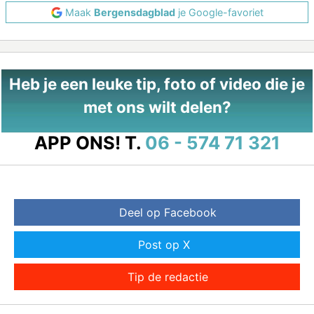
Maak
Bergensdagblad
je Google-favoriet
Heb je een leuke tip, foto of video die je
met ons wilt delen?
APP ONS!
T.
06 - 574 71 321
Deel op Facebook
Post op X
Tip de redactie