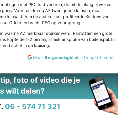
moetingen met PEC had verloren, draait de ploeg al weken
p gang. Voor rust kreeg AZ twee goede kansen, maar
mikte naast. Aan de andere kant profiteerde Kostons van
Owusu-Oduro en bracht PEC op voorsprong.
r, waarna AZ merkbaar sterker werd. Parrott liet een grote
ns kopte de 1-2 binnen, al leek er sprake van buitenspel. In
erend schot in de kruising.
Maak
Bergensdagblad
je Google-favoriet
ip, foto of video die je
s wilt delen?
.
06 - 574 71 321