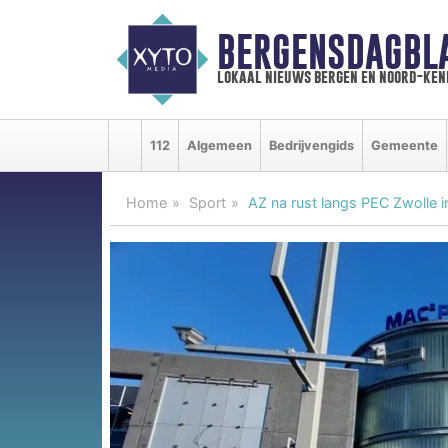
BERGENSDAGBL
lokaal nieuws bergen en noord-ke
112
Algemeen
Bedrijvengids
Gemeente
Home
Sport
AZ na rust langs PEC Zwolle i