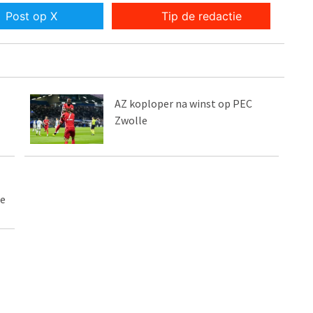
Post op X
Tip de redactie
AZ koploper na winst op PEC
Zwolle
le