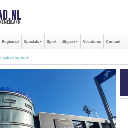
AD.NL
nnemerland
Regionaal
Specials
Sport
Uitgaan
Vacatures
Contact
n bekertoernooi