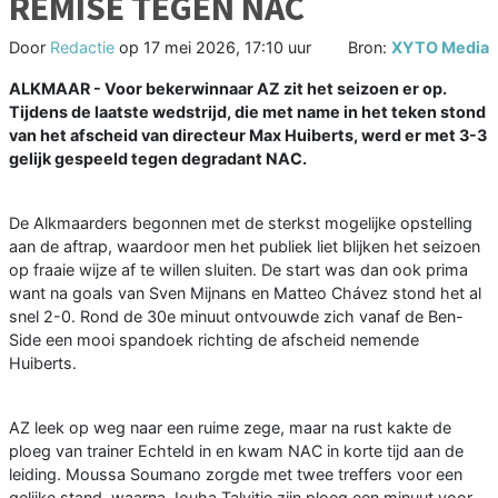
REMISE TEGEN NAC
Door
Redactie
op
17 mei 2026, 17:10 uur
Bron:
XYTO Media
ALKMAAR - Voor bekerwinnaar AZ zit het seizoen er op.
Tijdens de laatste wedstrijd, die met name in het teken stond
van het afscheid van directeur Max Huiberts, werd er met 3-3
gelijk gespeeld tegen degradant NAC.
De Alkmaarders begonnen met de sterkst mogelijke opstelling
aan de aftrap, waardoor men het publiek liet blijken het seizoen
op fraaie wijze af te willen sluiten. De start was dan ook prima
want na goals van Sven Mijnans en Matteo Chávez stond het al
snel 2-0. Rond de 30e minuut ontvouwde zich vanaf de Ben-
Side een mooi spandoek richting de afscheid nemende
Huiberts.
AZ leek op weg naar een ruime zege, maar na rust kakte de
ploeg van trainer Echteld in en kwam NAC in korte tijd aan de
leiding. Moussa Soumano zorgde met twee treffers voor een
gelijke stand, waarna Jouha Talvitie zijn ploeg een minuut voor