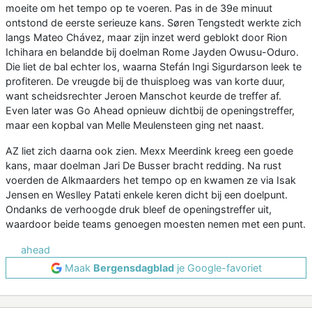
moeite om het tempo op te voeren. Pas in de 39e minuut
ontstond de eerste serieuze kans. Søren Tengstedt werkte zich
langs Mateo Chávez, maar zijn inzet werd geblokt door Rion
Ichihara en belandde bij doelman Rome Jayden Owusu-Oduro.
Die liet de bal echter los, waarna Stefán Ingi Sigurdarson leek te
profiteren. De vreugde bij de thuisploeg was van korte duur,
want scheidsrechter Jeroen Manschot keurde de treffer af.
Even later was Go Ahead opnieuw dichtbij de openingstreffer,
maar een kopbal van Melle Meulensteen ging net naast.
AZ liet zich daarna ook zien. Mexx Meerdink kreeg een goede
kans, maar doelman Jari De Busser bracht redding. Na rust
voerden de Alkmaarders het tempo op en kwamen ze via Isak
Jensen en Weslley Patati enkele keren dicht bij een doelpunt.
Ondanks de verhoogde druk bleef de openingstreffer uit,
waardoor beide teams genoegen moesten nemen met een punt.
ahead
Maak
Bergensdagblad
je Google-favoriet