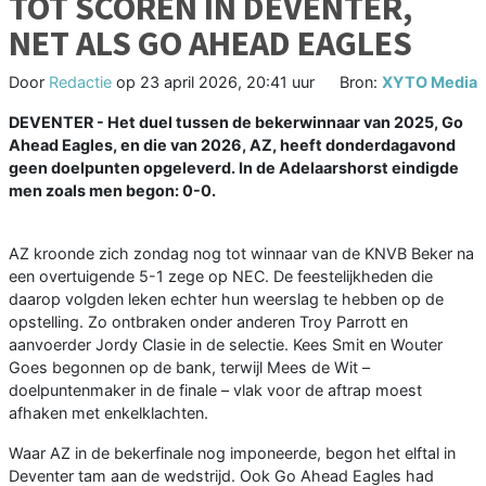
TOT SCOREN IN DEVENTER,
NET ALS GO AHEAD EAGLES
Door
Redactie
op
23 april 2026, 20:41 uur
Bron:
XYTO Media
DEVENTER - Het duel tussen de bekerwinnaar van 2025, Go
Ahead Eagles, en die van 2026, AZ, heeft donderdagavond
geen doelpunten opgeleverd. In de Adelaarshorst eindigde
men zoals men begon: 0-0.
AZ kroonde zich zondag nog tot winnaar van de KNVB Beker na
een overtuigende 5-1 zege op NEC. De feestelijkheden die
daarop volgden leken echter hun weerslag te hebben op de
opstelling. Zo ontbraken onder anderen Troy Parrott en
aanvoerder Jordy Clasie in de selectie. Kees Smit en Wouter
Goes begonnen op de bank, terwijl Mees de Wit –
doelpuntenmaker in de finale – vlak voor de aftrap moest
afhaken met enkelklachten.
Waar AZ in de bekerfinale nog imponeerde, begon het elftal in
Deventer tam aan de wedstrijd. Ook Go Ahead Eagles had