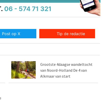
.
06 - 574 71 321
Post op X
Tip de redactie
Grootste 4daagse wandeltocht
van Noord-Holland De 4 van
Alkmaar van start
e