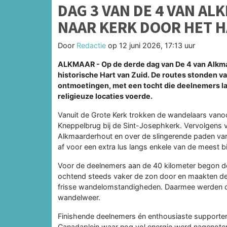
DAG 3 VAN DE 4 VAN A
NAAR KERK DOOR HET H
Door
Redactie
op
12 juni 2026, 17:13 uur
ALKMAAR - Op de derde dag van De 4 van Alkm
historische Hart van Zuid. De routes stonden v
ontmoetingen, met een tocht die deelnemers l
religieuze locaties voerde.
Vanuit de Grote Kerk trokken de wandelaars vanoch
Kneppelbrug bij de Sint-Josephkerk. Vervolgens 
Alkmaarderhout en over de slingerende paden van 
af voor een extra lus langs enkele van de meest b
Voor de deelnemers aan de 40 kilometer begon de
ochtend steeds vaker de zon door en maakten de
frisse wandelomstandigheden. Daarmee werden de
wandelweer.
Finishende deelnemers én enthousiaste supporter
Canadaplein waar nog vol energie werd nagenote