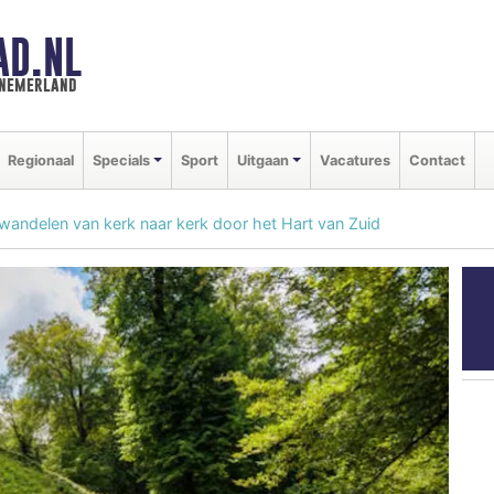
AD.NL
nnemerland
Regionaal
Specials
Sport
Uitgaan
Vacatures
Contact
wandelen van kerk naar kerk door het Hart van Zuid