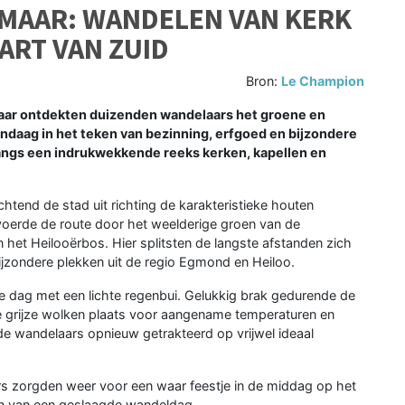
LKMAAR: WANDELEN VAN KERK
ART VAN ZUID
Bron:
Le Champion
aar ontdekten duizenden wandelaars het groene en
andaag in het teken van bezinning, erfgoed en bijzondere
angs een indrukwekkende reeks kerken, kapellen en
tend de stad uit richting de karakteristieke houten
voerde de route door het weelderige groen van de
het Heilooërbos. Hier splitsten de langste afstanden zich
ijzondere plekken uit de regio Egmond en Heiloo.
 dag met een lichte regenbui. Gelukkig brak gedurende de
 grijze wolken plaats voor aangename temperaturen en
 wandelaars opnieuw getrakteerd op vrijwel ideaal
s zorgden weer voor een waar feestje in de middag op het
n van een geslaagde wandeldag.