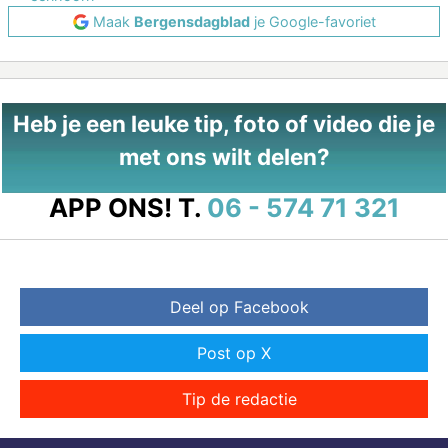
Maak
Bergensdagblad
je Google-favoriet
Heb je een leuke tip, foto of video die je
met ons wilt delen?
APP ONS!
T.
06 - 574 71 321
Deel op Facebook
Post op X
Tip de redactie