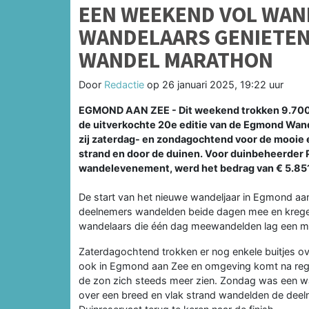
EEN WEEKEND VOL WAN
WANDELAARS GENIETEN 
WANDEL MARATHON
Door
Redactie
op
26 januari 2025, 19:22 uur
EGMOND AAN ZEE - Dit weekend trokken 9.700
de uitverkochte 20e editie van de Egmond Wand
zij zaterdag- en zondagochtend voor de mooie e
strand en door de duinen. Voor duinbeheerder P
wandelevenement, werd het bedrag van € 5.85
De start van het nieuwe wandeljaar in Egmond a
deelnemers wandelden beide dagen mee en kregen
wandelaars die één dag meewandelden lag een moo
Zaterdagochtend trokken er nog enkele buitjes 
ook in Egmond aan Zee en omgeving komt na regen
de zon zich steeds meer zien. Zondag was een wa
over een breed en vlak strand wandelden de deel