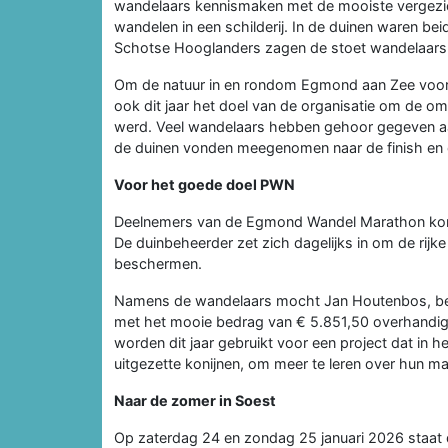
wandelaars kennismaken met de mooiste vergezi
wandelen in een schilderij. In de duinen waren be
Schotse Hooglanders zagen de stoet wandelaars a
Om de natuur in en rondom Egmond aan Zee voor 
ook dit jaar het doel van de organisatie om de o
werd. Veel wandelaars hebben gehoor gegeven aan
de duinen vonden meegenomen naar de finish en da
Voor het goede doel PWN
Deelnemers van de Egmond Wandel Marathon konden
De duinbeheerder zet zich dagelijks in om de rijke
beschermen.
Namens de wandelaars mocht Jan Houtenbos, be
met het mooie bedrag van € 5.851,50 overhandig
worden dit jaar gebruikt voor een project dat in h
uitgezette konijnen, om meer te leren over hun man
Naar de zomer in Soest
Op zaterdag 24 en zondag 25 januari 2026 staat