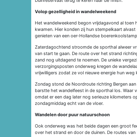
Duinreservaat terug te keren naar de finish.
Volop gezelligheid in wandelweekend
Het wandelweekend begon vrijdagavond al toen 
kwamen. Hier konden zij hun stempelkaart alvast
genieten van een oer-Hollandse boerenkoolstamp
Zaterdagochtend stroomde de sporthal alweer vr
van start te gaan. De route over het strand rich
zand nog uitdagend te noemen. De unieke vergezi
verzorgingsposten onderweg kregen de wandelaar
vrijwilligers zodat ze vol nieuwe energie hun weg
Zondag stond de Noordroute richting Bergen aan 
barstte het wandelfeest in de sporthal los. Waar 
omdat er een dag later nog serieuze kilometers 
zondagmiddag echt van de vloer.
Wandelen door puur natuurschoon
Ook onderweg was het beide dagen een groot fee
over het strand en door de duinen. De routes van 1