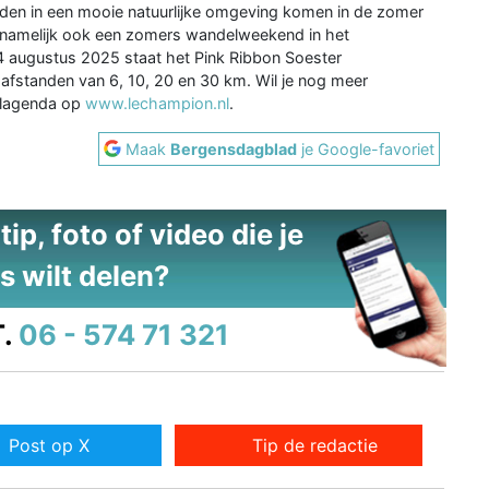
den in een mooie natuurlijke omgeving komen in de zomer
t namelijk ook een zomers wandelweekend in het
4 augustus 2025 staat het Pink Ribbon Soester
afstanden van 6, 10, 20 en 30 km. Wil je nog meer
elagenda op
www.lechampion.nl
.
Maak
Bergensdagblad
je Google-favoriet
ip, foto of video die je
s wilt delen?
.
06 - 574 71 321
Post op X
Tip de redactie