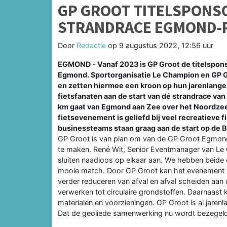
GP GROOT TITELSPONS
STRANDRACE EGMOND-
Door
Redactie
op
9 augustus 2022, 12:56 uur
EGMOND - Vanaf 2023 is GP Groot de titelspon
Egmond. Sportorganisatie Le Champion en GP G
en zetten hiermee een kroon op hun jarenlang
fietsfanaten aan de start van dé strandrace van
km gaat van Egmond aan Zee over het Noordzees
fietsevenement is geliefd bij veel recreatieve 
businessteams staan graag aan de start op de 
GP Groot is van plan om van de GP Groot Egmo
te maken. René Wit, Senior Eventmanager van Le
sluiten naadloos op elkaar aan. We hebben beide 
mooie match. Door GP Groot kan het evenement n
verder reduceren van afval en afval scheiden aan
verwerken tot circulaire grondstoffen. Daarnaast
materialen en voorzieningen. GP Groot is al jare
Dat de geoliede samenwerking nu wordt bezegeld m