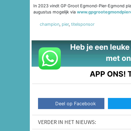
In 2023 vindt GP Groot Egmond-Pier-Egmond plaat
augustus mogelijk via
www.gpgrootegmondpier
champion
,
pier
,
titelsponsor
Heb je een leuke t
met on
APP ONS!
T
Deel op Facebook
VERDER IN HET NIEUWS: