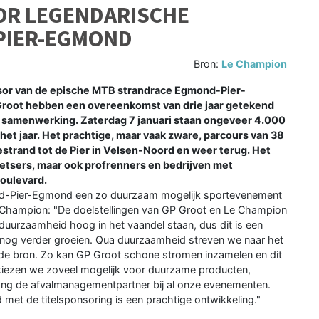
OR LEGENDARISCHE
PIER-EGMOND
Bron:
Le Champion
sor van de epische MTB strandrace Egmond-Pier-
root hebben een overeenkomst van drie jaar getekend
e samenwerking. Zaterdag 7 januari staan ongeveer 4.000
 het jaar. Het prachtige, maar vaak zware, parcours van 38
trand tot de Pier in Velsen-Noord en weer terug. Het
fietsers, maar ook profrenners en bedrijven met
Boulevard.
nd-Pier-Egmond een zo duurzaam mogelijk sportevenement
 Champion: "De doelstellingen van GP Groot en Le Champion
duurzaamheid hoog in het vaandel staan, dus dit is een
og verder groeien. Qua duurzaamheid streven we naar het
 de bron. Zo kan GP Groot schone stromen inzamelen en dit
 kiezen we zoveel mogelijk voor duurzame producten,
nlang de afvalmanagementpartner bij al onze evenementen.
et de titelsponsoring is een prachtige ontwikkeling."