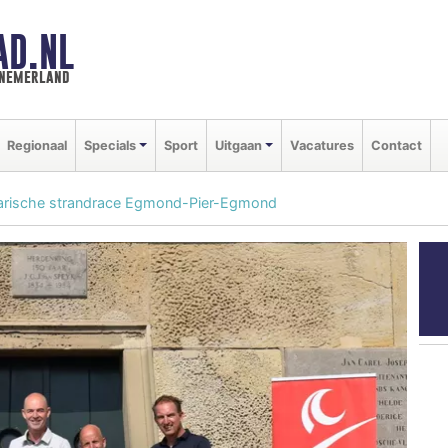
AD.NL
nnemerland
Regionaal
Specials
Sport
Uitgaan
Vacatures
Contact
darische strandrace Egmond-Pier-Egmond