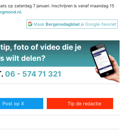
s op zaterdag 7 januari. Inschrijven is vanaf maandag 15
egmond.nl
.
Maak
Bergensdagblad
je Google-favoriet
ip, foto of video die je
s wilt delen?
.
06 - 574 71 321
Post op X
Tip de redactie