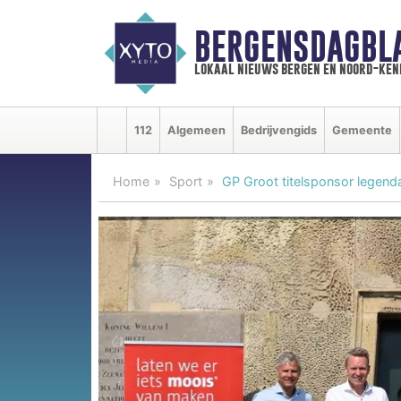
BERGENSDAGBL
lokaal nieuws bergen en noord-ke
112
Algemeen
Bedrijvengids
Gemeente
Home
Sport
GP Groot titelsponsor legen