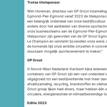
Trotse titelsponsor
Wim Horeman, directeur van GP Groot inzameling: 
Egmond-Pier-Egmond vanaf 2023 de titelsponsor 
een belangrijk onderdeel van onze bedrijfscultuur
andere door het aanbieden van diverse sportactivi
onze businessteams aan de Egmond-Pier-Egmond
titelsponsor zijn geworden van de GP Groot Eg
Le Champion en versterkt bovendien onze wens 
de komende tijd onze ambitie omzetten in conc
duurzaam mogelijk sportevenement te maken."
GP Groot
In Noord-West Nederland (her)kent bijna iedereen 
containers van GP Groot zijn een vast onderdeel va
uitgegroeid tot een bedrijvenfamilie met meer dan
afvalinzameling, recycling, brandstoffen en oliehan
Groot groep lijken heel divers, maar hebben één
circulaire, energieneutrale en klimaatbestendige 
Editie 2023