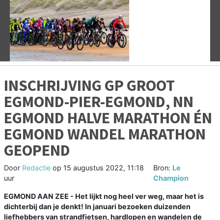
Vorige
V
INSCHRIJVING GP GROOT
EGMOND-PIER-EGMOND, NN
EGMOND HALVE MARATHON ÉN
EGMOND WANDEL MARATHON
GEOPEND
Door
Redactie
op
15 augustus 2022, 11:18
Bron:
Le
uur
Champion
EGMOND AAN ZEE - Het lijkt nog heel ver weg, maar het is
dichterbij dan je denkt! In januari bezoeken duizenden
liefhebbers van strandfietsen, hardlopen en wandelen de