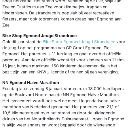
nooit hetzelfde. Het strand wordt verlaten bij de Pier, Wijk aan
Zee en Castricum aan Zee voor klimmetjes, trappen en
hindernissen. De strandrace is populair bij veel recreatieve
fietsers, maar ook toprenners komen graag naar Egmond aan
Zee.
Bike Shop Egmond Jeugd Strandrace
Ook dit jaar staat de
Bike Shop Egmond Jeugd Strandrace
voor
de jeugd op het programma van GP Groot Egmond-Pier-
Egmond. Het parcours is 11 km lang en gaat over het officiële
parcours. Aan deze officiële wedstrijd voor kinderen van 11 t/m
15 jaar, kunnen maximaal 150 kinderen deelnemen die in het
bezit zijn van een KNWU licentie of trainen bij een vereniging.
NN Egmond Halve Marathon
Een dag later, zondag 8 januari, starten ruim 18.000 hardlopers
op de Boulevard Noord aan de NN Egmond Halve Marathon.
Het evenement wordt ook wel de meest legendarische halve
marathon van Nederland genoemd. Het parcours van 21,1 of
10,5 kilometer gaat over het strand en door de uitdagende
duinen van het Noordhollands Duinreservaat. Lopen in Egmond
is altijd weer anders en wordt bepaald door de wisselende