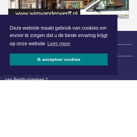
Deze website maakt gebruik van cookies om
ervoor te zorgen dat u de beste ervaring krijgt
op onze website
Lees meer
|
Nieuws | Sport | Evenementen
Ik accepteer cookies
Hoofdvestiging:
van Benthuizenlaan 1
1701 BZ Heerhugowaard
072 8200 600
redactie@xyto.nl
www.xyto.nl
SOCIAL MEDIA