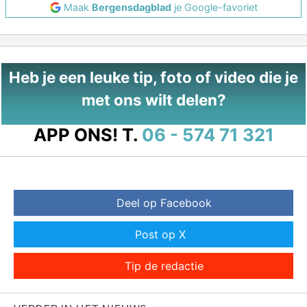
Maak
Bergensdagblad
je Google-favoriet
Heb je een leuke tip, foto of video die je
met ons wilt delen?
APP ONS!
T.
06 - 574 71 321
Deel op Facebook
Post op X
Tip de redactie