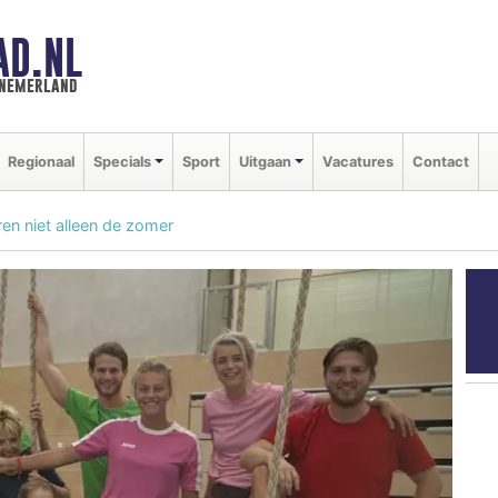
AD.NL
nnemerland
Regionaal
Specials
Sport
Uitgaan
Vacatures
Contact
en niet alleen de zomer