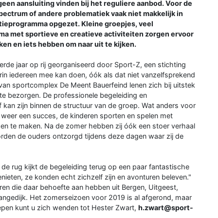
een aansluiting vinden bij het reguliere aanbod. Voor de
pectrum of andere problematiek vaak niet makkelijk in
tieprogramma opgezet. Kleine groepjes, veel
a met sportieve en creatieve activiteiten zorgen ervoor
n en iets hebben om naar uit te kijken.
de jaar op rij georganiseerd door Sport-Z, een stichting
rin iedereen mee kan doen, óók als dat niet vanzelfsprekend
g van sportcomplex De Meent Bauerfeind lenen zich bij uitstek
te bezorgen. De professionele begeleiding en
 kan zijn binnen de structuur van de groep. Wat anders voor
weer een succes, de kinderen sporten en spelen met
nden te maken. Na de zomer hebben zij óók een stoer verhaal
rden de ouders ontzorgd tijdens deze dagen waar zij de
e rug kijkt de begeleiding terug op een paar fantastische
ieten, ze konden echt zichzelf zijn en avonturen beleven."
en die daar behoefte aan hebben uit Bergen, Uitgeest,
ngedijk. Het zomerseizoen voor 2019 is al afgerond, maar
epen kunt u zich wenden tot Hester Zwart,
h.zwart@sport-