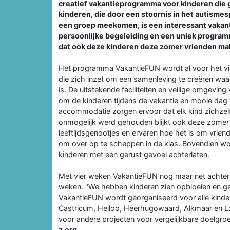
creatief vakantieprogramma voor kinderen die g
kinderen, die door een stoornis in het autismes
een groep meekomen, is een interessant vakan
persoonlijke begeleiding en een uniek programm
dat ook deze kinderen deze zomer vrienden make
Het programma VakantieFUN wordt al voor het vier
die zich inzet om een samenleving te creëren waa
is. De uitstekende faciliteiten en veilige omgevin
om de kinderen tijdens de vakantie en mooie dag 
accommodatie zorgen ervoor dat elk kind zichzelf
onmogelijk werd gehouden blijkt ook deze zomer 
leeftijdsgenootjes en ervaren hoe het is om vrie
om over op te scheppen in de klas. Bovendien wo
kinderen met een gerust gevoel achterlaten.
Met vier weken VakantieFUN nog maar net achter d
weken. "We hebben kinderen zien opbloeien en gen
VakantieFUN wordt georganiseerd voor alle kinder
Castricum, Heiloo, Heerhugowaard, Alkmaar en La
voor andere projecten voor vergelijkbare doelgro
z.org
.