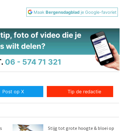
Maak
Bergensdagblad
je Google-favoriet
ip, foto of video die je
s wilt delen?
.
06 - 574 71 321
Post op X
Tip de redactie
s
Stijg tot grote hoogte & bloei op