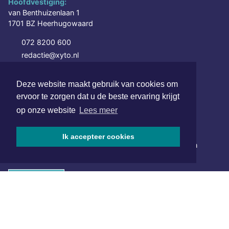
Hoofdvestiging:
van Benthuizenlaan 1
1701 BZ Heerhugowaard
072 8200 600
redactie@xyto.nl
www.xyto.nl
Deze website maakt gebruik van cookies om
SOCIAL MEDIA
ervoor te zorgen dat u de beste ervaring krijgt
op onze website
Lees meer
NIEUWSBRIEF AANMELDEN
Ik accepteer cookies
Schrijf je in voor onze nieuwsbrief en krijg wekelijks een
samenvatting van alle gebeurtenissen uit jouw regio.
Aanmelden
ONLINE DAGBLADEN