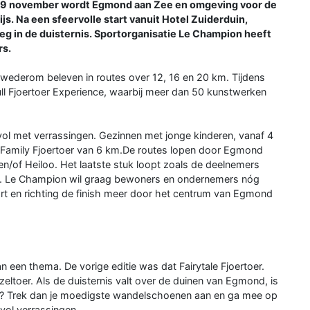
g 29 november wordt Egmond aan Zee en omgeving voor de
js. Na een sfeervolle start vanuit Hotel Zuiderduin,
g in de duisternis. Sportorganisatie Le Champion heeft
rs.
 wederom beleven in routes over 12, 16 en 20 km. Tijdens
ll Fjoertoer Experience, waarbij meer dan 50 kunstwerken
vol met verrassingen. Gezinnen met jonge kinderen, vanaf 4
ke Family Fjoertoer van 6 km.De routes lopen door Egmond
of Heiloo. Het laatste stuk loopt zoals de deelnemers
e. Le Champion wil graag bewoners en ondernemers nóg
rt en richting de finish meer door het centrum van Egmond
an een thema. De vorige editie was dat Fairytale Fjoertoer.
ezeltoer. Als de duisternis valt over de duinen van Egmond, is
durft? Trek dan je moedigste wandelschoenen aan en ga mee op
vol verrassingen.