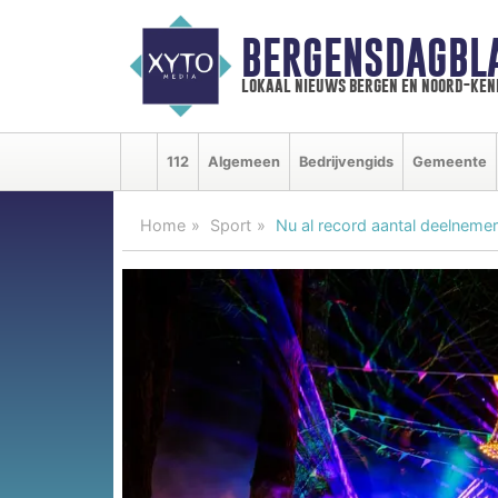
BERGENSDAGBL
lokaal nieuws bergen en noord-ke
112
Algemeen
Bedrijvengids
Gemeente
Home
Sport
Nu al record aantal deelneme