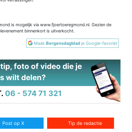
Egmond is mogelijk via www.fjoertoeregmond.nl. Gezien de
levenement binnenkort is uitverkocht.
Maak
Bergensdagblad
je Google-favoriet
ip, foto of video die je
s wilt delen?
.
06 - 574 71 321
Post op X
Tip de redactie