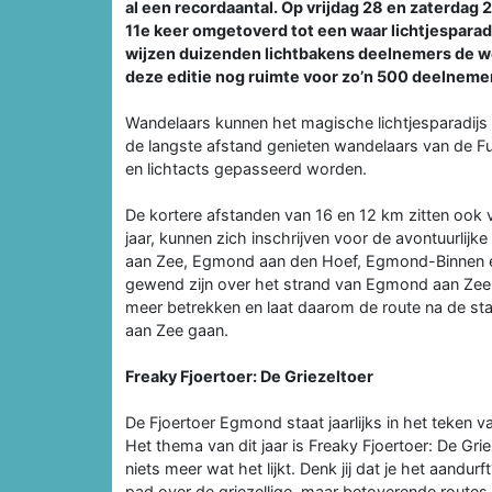
al een recordaantal. Op vrijdag 28 en zaterda
11e keer omgetoverd tot een waar lichtjesparadi
wijzen duizenden lichtbakens deelnemers de we
deze editie nog ruimte voor zo’n 500 deelneme
Wandelaars kunnen het magische lichtjesparadijs
de langste afstand genieten wandelaars van de Fu
en lichtacts gepasseerd worden.
De kortere afstanden van 16 en 12 km zitten ook 
jaar, kunnen zich inschrijven voor de avontuurlij
aan Zee, Egmond aan den Hoef, Egmond-Binnen en/
gewend zijn over het strand van Egmond aan Ze
meer betrekken en laat daarom de route na de sta
aan Zee gaan.
Freaky Fjoertoer: De Griezeltoer
De Fjoertoer Egmond staat jaarlijks in het teken v
Het thema van dit jaar is Freaky Fjoertoer: De Gri
niets meer wat het lijkt. Denk jij dat je het aan
pad over de griezellige, maar betoverende routes 