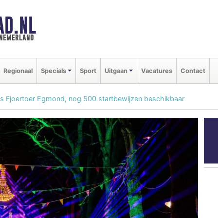
AD.NL
nnemerland
Regionaal
Specials
Sport
Uitgaan
Vacatures
Contact
rs Fjoertoer Egmond, nog 500 startbewijzen beschikbaar