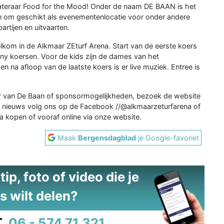
cateraar Food for the Mood! Onder de naam DE BAAN is het
n om geschikt als evenementenlocatie voor onder andere
rtijen en uitvaarten.
kom in de Alkmaar ZEturf Arena. Start van de eerste koers
pony koersen. Voor de kids zijn de dames van het
 na afloop van de laatste koers is er live muziek. Entree is
ur van De Baan of sponsormogelijkheden, bezoek de website
le nieuws volg ons op de Facebook //@alkmaarzeturfarena of
 kopen of vooraf online via onze website.
Maak
Bergensdagblad
je Google-favoriet
ip, foto of video die je
s wilt delen?
.
06 - 574 71 321