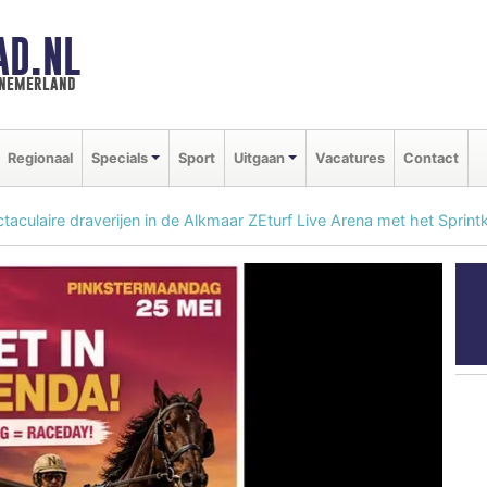
AD.NL
nnemerland
Regionaal
Specials
Sport
Uitgaan
Vacatures
Contact
aculaire draverijen in de Alkmaar ZEturf Live Arena met het Spri