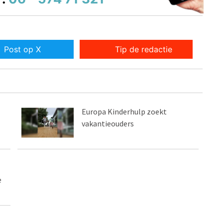
Post op X
Tip de redactie
Europa Kinderhulp zoekt
vakantieouders
e