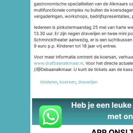
gastronomische specialiteiten van de Alkmaars 
multifunctionele complex nu buiten de koersdage
vergaderingen, workshops, bedrijfspresentaties, pa
Iedereen is pinkstermaandag 25 mei van harte wel
13.30 uur. Er zijn negen draverijen en twee mini 
Schmincktheater aanwezig, er is een luchtkussen en
9 euro p.p. Kinderen tot 18 jaar vrij entree.
Voor meer informatie omtrent de koersen, verhu
www.drafbaanalkmaar.nl
. Voor het directe actue
//@Debaanalkmaar. U kunt de tickets aan de kassa
kinderen
,
koersen
,
draverijen
Heb je een leuke t
met on
APP ONS!
T