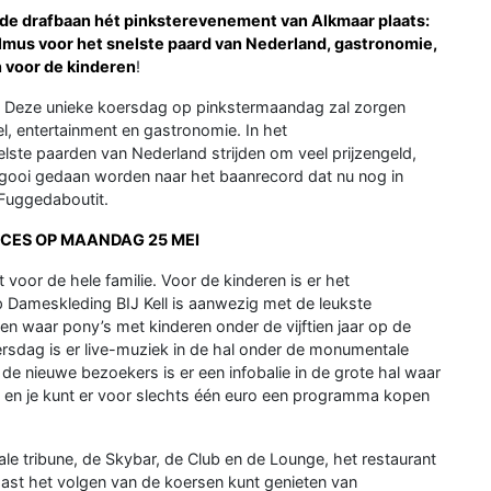
e drafbaan hét pinksterevenement van Alkmaar plaats:
lmus voor het snelste paard van Nederland, gastronomie,
n voor de kinderen
!
ar. Deze unieke koersdag op pinkstermaandag zal zorgen
el, entertainment en gastronomie. In het
ste paarden van Nederland strijden om veel prijzengeld,
 gooi gedaan worden naar het baanrecord dat nu nog in
Fuggedaboutit.
ACES OP MAANDAG 25 MEI
oor de hele familie. Voor de kinderen is er het
 Dameskleding BIJ Kell is aanwezig met de leukste
jen waar pony’s met kinderen onder de vijftien jaar op de
ersdag is er live-muziek in de hal onder de monumentale
e nieuwe bezoekers is er een infobalie in de grote hal waar
en en je kunt er voor slechts één euro een programma kopen
e tribune, de Skybar, de Club en de Lounge, het restaurant
aast het volgen van de koersen kunt genieten van