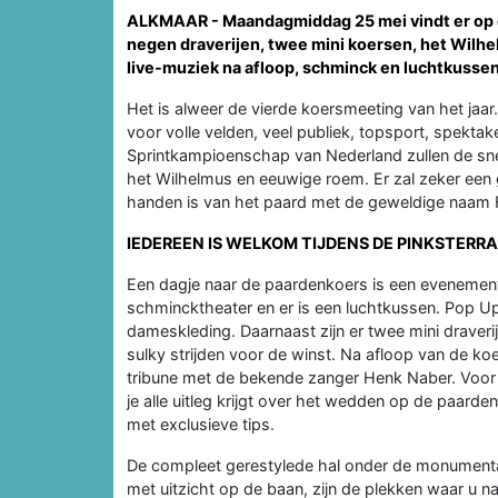
ALKMAAR - Maandagmiddag 25 mei vindt er op d
negen draverijen, twee mini koersen, het Wilhe
live-muziek na afloop, schminck en luchtkusse
Het is alweer de vierde koersmeeting van het ja
voor volle velden, veel publiek, topsport, spektak
Sprintkampioenschap van Nederland zullen de snel
het Wilhelmus en eeuwige roem. Er zal zeker een
handen is van het paard met de geweldige naam 
IEDEREEN IS WELKOM TIJDENS DE PINKSTERR
Een dagje naar de paardenkoers is een evenement v
schmincktheater en er is een luchtkussen. Pop Up
dameskleding. Daarnaast zijn er twee mini draveri
sulky strijden voor de winst. Na afloop van de ko
tribune met de bekende zanger Henk Naber. Voor d
je alle uitleg krijgt over het wedden op de paard
met exclusieve tips.
De compleet gerestylede hal onder de monumental
met uitzicht op de baan, zijn de plekken waar u n