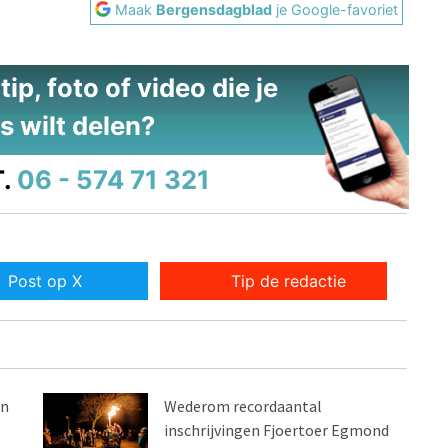
Maak
Bergensdagblad
je Google-favoriet
ip, foto of video die je
s wilt delen?
.
06 - 574 71 321
Post op X
Tip de redactie
an
Wederom recordaantal
inschrijvingen Fjoertoer Egmond