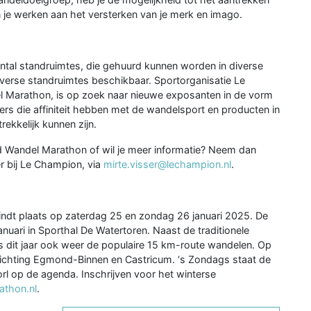
n je werken aan het versterken van je merk en imago.
tal standruimtes, die gehuurd kunnen worden in diverse
iverse standruimtes beschikbaar. Sportorganisatie Le
 Marathon, is op zoek naar nieuwe exposanten in de vorm
ers die affiniteit hebben met de wandelsport en producten in
ekkelijk kunnen zijn.
nd Wandel Marathon of wil je meer informatie? Neem dan
r bij Le Champion, via
mirte.visser@lechampion.nl
.
ndt plaats op zaterdag 25 en zondag 26 januari 2025. De
uari in Sporthal De Watertoren. Naast de traditionele
s dit jaar ook weer de populaire 15 km-route wandelen. Op
ichting Egmond-Binnen en Castricum. ‘s Zondags staat de
l op de agenda. Inschrijven voor het winterse
thon.nl
.