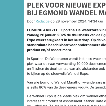
PLEK VOOR NIEUWE EX
BIJ EGMOND WANDEL M
Door
Redactie
op
28 november 2024, 14:34 uur
EGMOND AAN ZEE - Sporthal De Watertoren in E
zondag 26 januari 2025 de thuisbasis van de E
Expo weer terugkeert in het kustdorp. Op de vo
standruimte beschikbaar voor ondernemers die
product en/of assortiment.
In Sporthal De Watertoren wordt het hele weeken
plek waar de naar verwachting 10.000 deelnemer
en finishen de deelnemers van alle afstanden ook 
te kijken op de sfeervolle Wandel Expo.
Van alle Egmond Wandel Marathon-wandelaars is 7
is zelfs 80% van de deelnemers vrouw. De gemiddel
De Wandel Expo is de ideale plek om wandelliefh
interessant product of assortiment. Standruimte
en winkeliers. Zo sta je in direct contact met de