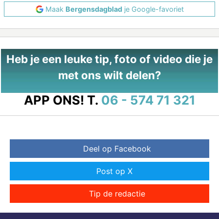
Maak
Bergensdagblad
je Google-favoriet
Heb je een leuke tip, foto of video die je
met ons wilt delen?
APP ONS!
T.
06 - 574 71 321
Deel op Facebook
Post op X
Tip de redactie