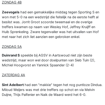
ZONDAG 4B
Zeevogels
had een gemakkelijke middag tegen Sporting S en
won met 5-0 na een wedstrijd die feitelijk na de eerste helft al
beslist was. Jorrit Groot scoorde tweemaal en de overige
treffers kwamen op naam van Wesley Hof, Jeffrey Kruijff en
Huib Sprenkeling. Zware tegenvaller was het uitvallen van Hof
met naar het zich liet aanzien een gebroken enkel.
ZONDAG 5A
Duinrand S
speelde bij AGSV in Aartswoud niet zijn beste
wedstrijd, maar won wel door doelpunten van Sieb Tuin (2),
Michiel Hoogvorst en Yannick Spaander (2-4)
ZATERDAG 4A
Sint Adelbert
had een "makkie" tegen het nog puntloze Dindua.
Miloud Weijers was met drie treffers op schot en via Melvin
Duijne, Thijs Palfenier en Naik de Waard werd het 6-0.