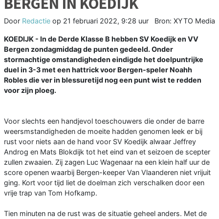
BERGEN IN KOEDIJK
Door
Redactie
op
21 februari 2022, 9:28 uur
Bron: XYTO Media
KOEDIJK - In de Derde Klasse B hebben SV Koedijk en VV
Bergen zondagmiddag de punten gedeeld. Onder
stormachtige omstandigheden eindigde het doelpuntrijke
duel in 3-3 met een hattrick voor Bergen-speler Noahh
Robles die ver in blessuretijd nog een punt wist te redden
voor zijn ploeg.
Voor slechts een handjevol toeschouwers die onder de barre
weersmstandigheden de moeite hadden genomen leek er bij
rust voor niets aan de hand voor SV Koedijk alwaar Jeffrey
Androg en Mats Blokdijk tot het eind van et seizoen de scepter
zullen zwaaien. Zij zagen Luc Wagenaar na een klein half uur de
score openen waarbij Bergen-keeper Van Vlaanderen niet vrijuit
ging. Kort voor tijd liet de doelman zich verschalken door een
vrije trap van Tom Hofkamp.
Tien minuten na de rust was de situatie geheel anders. Met de