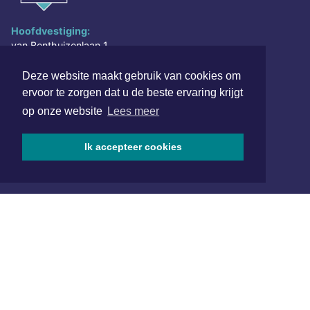
Hoofdvestiging:
van Benthuizenlaan 1
1701 BZ Heerhugowaard
Deze website maakt gebruik van cookies om
072 8200 600
ervoor te zorgen dat u de beste ervaring krijgt
redactie@xyto.nl
op onze website
Lees meer
www.xyto.nl
SOCIAL MEDIA
Ik accepteer cookies
NIEUWSBRIEF AANMELDEN
Schrijf je in voor onze nieuwsbrief en krijg wekelijks een
samenvatting van alle gebeurtenissen uit jouw regio.
Aanmelden
ONLINE DAGBLADEN