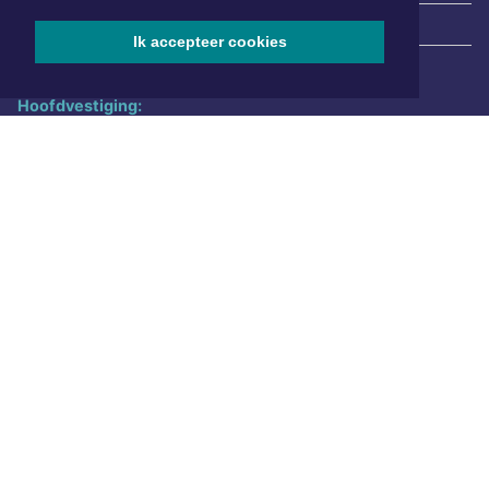
|
Nieuws | Sport | Evenementen
Ik accepteer cookies
Hoofdvestiging:
van Benthuizenlaan 1
1701 BZ Heerhugowaard
072 8200 600
redactie@xyto.nl
www.xyto.nl
SOCIAL MEDIA
NIEUWSBRIEF AANMELDEN
Schrijf je in voor onze nieuwsbrief en krijg wekelijks een
samenvatting van alle gebeurtenissen uit jouw regio.
Aanmelden