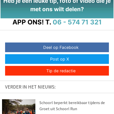
Heb je een leuke tip, foto of video die je
met ons wilt delen?
APP ONS!
T.
06 - 574 71 321
Deel op Facebook
Post op X
Tip de redactie
VERDER IN HET NIEUWS:
Schoorl beperkt bereikbaar tijdens de
Groet uit Schoorl Run