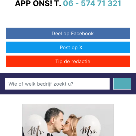
APP ONS!
T.
06 - 574 71 321
Deel op Facebook
Post op X
Tip de redactie