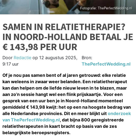
SAMEN IN RELATIETHERAPIE?
IN NOORD-HOLLAND BETAAL JE
€ 143,98 PER UUR
Door
Redactie
op
12 augustus 2025,
Bron:
9:17 uur
ThePerfectWedding.nl
Of je nou pas samen bent of al jaren getrouwd: elke relatie
kan weleens in zwaar weer belanden. Een relatietherapeut
kan dan helpen om de liefde nieuw leven in te blazen, maar
aan zo’n sessie hangt wel een flink prijskaartje. Voor een
gesprek van een uur ben je in Noord-Holland momenteel
gemiddeld € 143,98 kwijt: het op een na hoogste bedrag van
alle Nederlandse provincies. Dit en meer blijkt uit
onderzoek
van ThePerfectWedding.nl
, dat bijna 800 geregistreerde
relatietherapeuten in kaart bracht op basis van de zes
belangrijkste beroepsregisters.