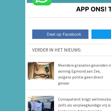
APP ONS!
T
Deel op Facebook
VERDER IN HET NIEUWS:
Meerdere granaten gevonden i
woning Egmond aan Zee,
volgens politie geen direct
gevaar
Comapatiënt krijgt wellnessba
zelfs als verpleegkundige vrij is