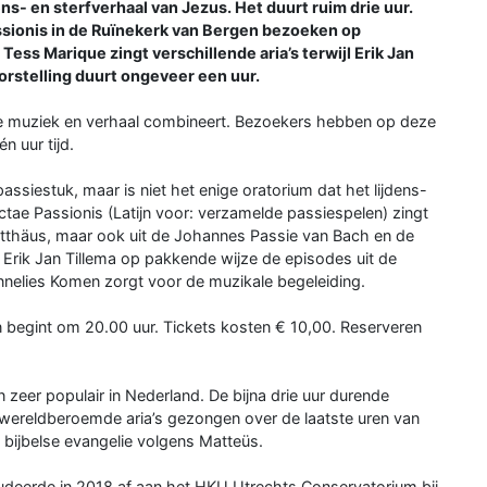
ens- en sterfverhaal van Jezus. Het duurt ruim drie uur.
assionis in de Ruïnekerk van Bergen bezoeken op
ss Marique zingt verschillende aria’s terwijl Erik Jan
orstelling duurt ongeveer een uur.
eke muziek en verhaal combineert. Bezoekers hebben op deze
n uur tijd.
siestuk, maar is niet het enige oratorium dat het lijdens-
ectae Passionis (Latijn voor: verzamelde passiespelen) zingt
atthäus, maar ook uit de Johannes Passie van Bach en de
 Erik Jan Tillema op pakkende wijze de episodes uit de
Annelies Komen zorgt voor de muzikale begeleiding.
n begint om 20.00 uur. Tickets kosten € 10,00. Reserveren
 zeer populair in Nederland. De bijna drie uur durende
n wereldberoemde aria’s gezongen over de laatste uren van
t bijbelse evangelie volgens Matteüs.
udeerde in 2018 af aan het HKU Utrechts Conservatorium bij