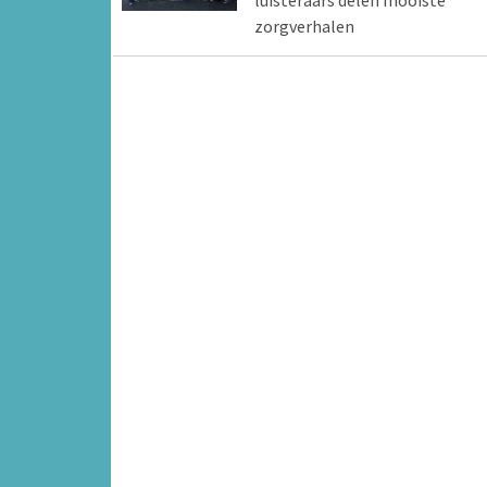
luisteraars delen mooiste
zorgverhalen