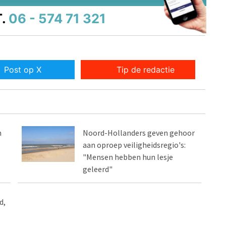
.
06 - 574 71 321
Post op X
Tip de redactie
n
Noord-Hollanders geven gehoor
aan oproep veiligheidsregio's:
"Mensen hebben hun lesje
geleerd"
d,
: