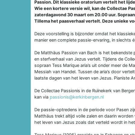
Passion. Dit klassieke oratorium vertelt het lijd
Wie een kortere versie wil, kan de Collectae P
zaterdagavond 30 maart om 20.00 uur. Sopraan Te
Tillema het paasverhaal vertelt. Deze unieke vo
Deze voorstelling is bijzonder omdat het klassi
manier een complete passie-ervaring, in slechts éé
De Matthäus Passion van Bach is het bekendste pas
en sterfverhaal van Jezus vertelt. Tijdens de Coll
sopraan Tess Marique aria’s uit onder meer de M
Messiah van Handel. Tussen de aria’s door vertelt
laatste dagen van het leven van Jezus. Pianiste 
De Collectae Passionis in de Ruïnekerk van Berge
kan via
passionis@kerkinbergen.nl
De passie-optredens in de periode voor Pasen zijn
Matthäus trekt altijd volle zalen en daarin worde
het leven van Jezus zoals dat verteld wordt in he
Tess Marique (1995) groeide op in Schagen en st