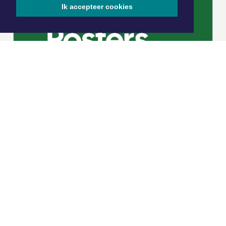
Ik accepteer cookies
|
Nieuws | Sport | Evenementen
Hoofdvestiging:
van Benthuizenlaan 1
1701 BZ Heerhugowaard
072 8200 600