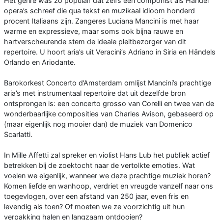
Het genre was zo populair dat zelfs een componist als Händel
opera’s schreef die qua tekst en muzikaal idioom honderd
procent Italiaans zijn. Zangeres Luciana Mancini is met haar
warme en expressieve, maar soms ook bijna rauwe en
hartverscheurende stem de ideale pleitbezorger van dit
repertoire. U hoort aria’s uit Veracini’s Adriano in Siria en Händels
Orlando en Ariodante.
Barokorkest Concerto d’Amsterdam omlijst Mancini’s prachtige
aria’s met instrumentaal repertoire dat uit dezelfde bron
ontsprongen is: een concerto grosso van Corelli en twee van de
wonderbaarlijke composities van Charles Avison, gebaseerd op
(maar eigenlijk nog mooier dan) de muziek van Domenico
Scarlatti.
In Mille Affetti zal spreker en violist Hans Lub het publiek actief
betrekken bij de zoektocht naar de vertolkte emoties. Wat
voelen we eigenlijk, wanneer we deze prachtige muziek horen?
Komen liefde en wanhoop, verdriet en vreugde vanzelf naar ons
toegevlogen, over een afstand van 250 jaar, even fris en
levendig als toen? Of moeten we ze voorzichtig uit hun
verpakking halen en langzaam ontdooien?